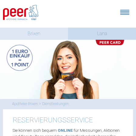
Brixen
Lana
Apotheke Brixen
Dienstleistungen
RESERVIERUNGSSERVICE
Sie können sich bequem
ONLINE
für Messungen, Aktionen