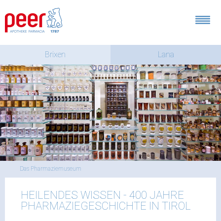
Brixen
Lana
Das Pharmaziemuseum
HEILENDES WISSEN - 400 JAHRE
PHARMAZIEGESCHICHTE IN TIROL